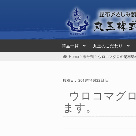
ナ
コ
ビ
ン
ゲ
テ
ー
ン
シ
ツ
ョ
へ
ン
ス
商品一覧
丸玉のこだわり
へ
キ
ス
ッ
Home
未分類
ウロコマグロの昆布締
キ
プ
ッ
プ
投稿日：
2018年4月22日 日
ウロコマグ
ます。