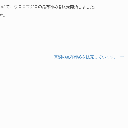
く)にて、ウロコマグロの昆布締めを販売開始しました。
す。
次
真鯛の昆布締めを販売しています。
の
投
稿: