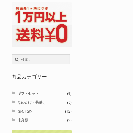
検
索:
商品カテゴリー
ギフトセット
(9)
なめたけ・茶漬け
(5)
昆布じめ
(12)
未分類
(2)