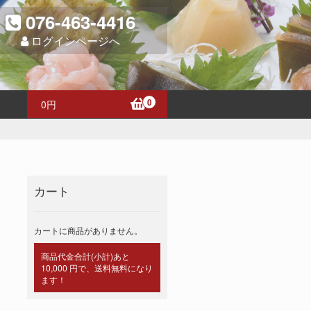
076-463-4416
ログインページへ
0
0
円
カート
カートに商品がありません。
商品代金合計(小計)あと
10,000 円で、送料無料になり
ます！