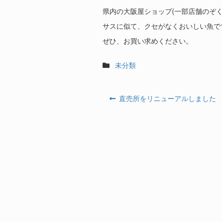
県内の大阪屋ショップ(一部店舗のぞ
サスに似て、クセがなくおいしい魚で
ぜひ、お買い求めください。
カ
未分類
テ
ゴ
投
リ
過
直売所をリニューアルしました
ー
稿
去
の
ナ
投
稿:
ビ
ゲ
ー
シ
ョ