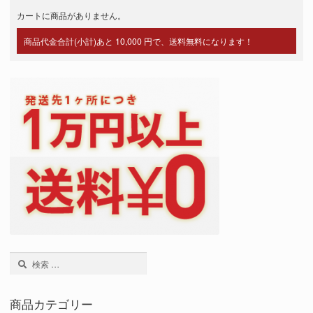
シ
カートに商品がありません。
ョ
商品代金合計(小計)あと 10,000 円で、送料無料になります！
ン
検
索:
商品カテゴリー