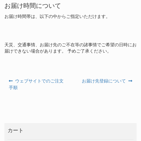
お届け時間について
お届け時間帯は、以下の中からご指定いただけます。
天災、交通事情、お届け先のご不在等の諸事情でご希望の日時にお
届けできない場合があります。 予めご了承ください。
過
次
ウェブサイトでのご注文
お届け先登録について
投
去
の
手順
の
投
稿
投
稿:
ナ
稿:
ビ
ゲ
カート
ー