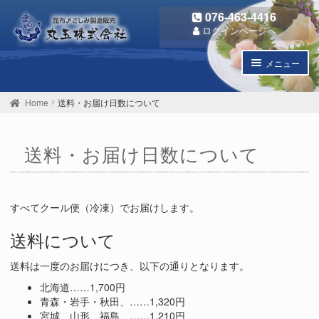
ナ
コ
076-463-4416
ビ
ン
ログインページへ
ゲ
テ
ー
ン
メニュー
シ
ツ
ョ
へ
子
商品一覧
ン
ス
メ
Home
送料・お届け日数について
へ
キ
ニ
子
丸玉のこだわり
ス
ッ
ュ
メ
キ
プ
ー
送料・お届け日数について
ニ
個人情報保護方針
ッ
を
ュ
プ
開
ー
お問い合わせ
く
を
開
すべてクール便（冷凍）でお届けします。
ご利用ガイド
く
送料について
送料は一度のお届けにつき、以下の通りとなります。
北海道……1,700円
青森・岩手・秋田、……1,320円
宮城、山形、福島、……1,210円