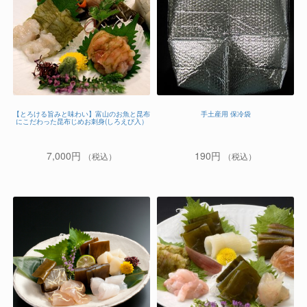
【とろける旨みと味わい】富山のお魚と昆布
手土産用 保冷袋
にこだわった昆布じめお刺身(しろえび入）
7,000
円
190
円
（税込）
（税込）