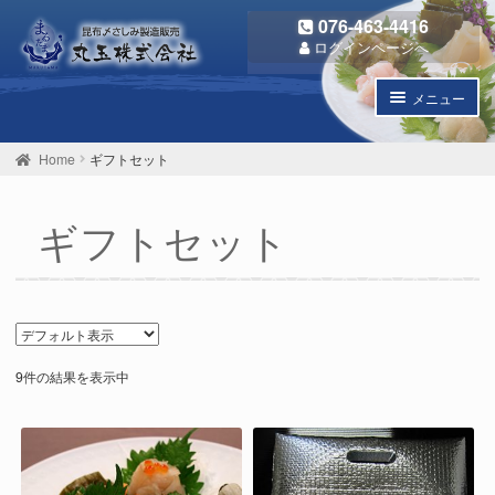
ナ
コ
076-463-4416
ビ
ン
ログインページへ
ゲ
テ
ー
ン
メニュー
シ
ツ
ョ
へ
子
商品一覧
ン
ス
メ
Home
ギフトセット
へ
キ
ニ
昆布じめ単品
ス
ッ
ュ
キ
プ
ー
ギフトセット
ギフトセット
ッ
を
プ
開
なめたけ・茶漬け
く
子
丸玉のこだわり
メ
ニ
9件の結果を表示中
個人情報保護方針
ュ
ー
お問い合わせ
を
開
ご利用ガイド
く