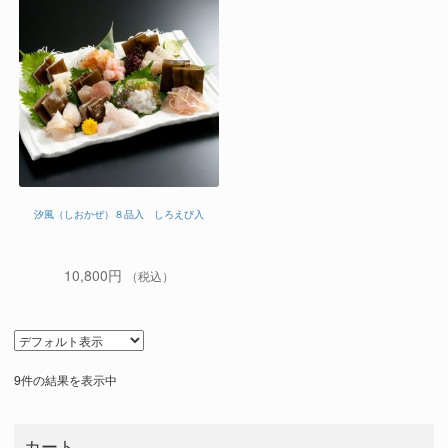
汐風（しおかぜ）８品入 しろえび入
10,800
円
（税込）
9件の結果を表示中
カート