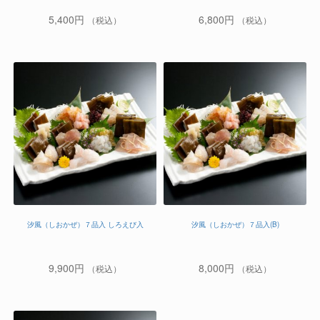
5,400
円
6,800
円
（税込）
（税込）
汐風（しおかぜ）７品入 しろえび入
汐風（しおかぜ）７品入(B)
9,900
円
8,000
円
（税込）
（税込）