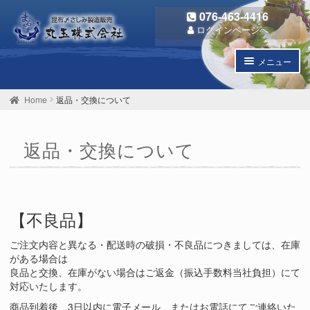
ナ
コ
076-463-4416
ビ
ン
ログインページへ
ゲ
テ
ー
ン
メニュー
シ
ツ
ョ
へ
子
商品一覧
ン
ス
メ
Home
返品・交換について
へ
キ
ニ
子
丸玉のこだわり
ス
ッ
ュ
メ
キ
プ
ー
返品・交換について
ニ
個人情報保護方針
ッ
を
ュ
プ
開
ー
お問い合わせ
く
を
開
ご利用ガイド
く
【不良品】
ご注文内容と異なる・配送時の破損・不良品につきましては、在庫
がある場合は
良品と交換、在庫がない場合はご返金（振込手数料当社負担）にて
対応いたします。
商品到着後、3日以内に電子メール、またはお電話にてご連絡いた