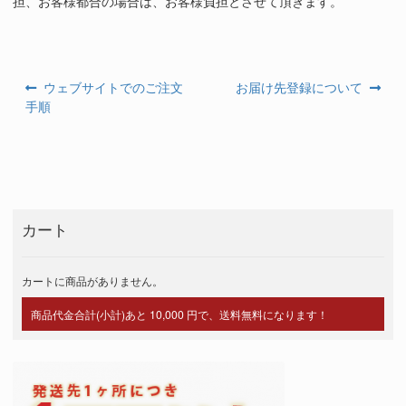
担、お客様都合の場合は、お客様負担とさせて頂きます。
過
次
ウェブサイトでのご注文
お届け先登録について
投
去
の
手順
の
投
稿
投
稿:
ナ
稿:
ビ
ゲ
カート
ー
シ
カートに商品がありません。
ョ
商品代金合計(小計)あと 10,000 円で、送料無料になります！
ン