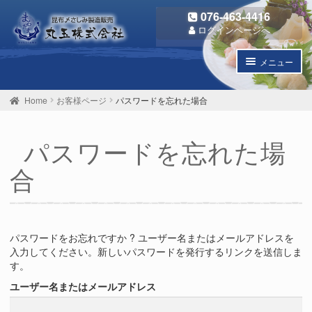
ナ
コ
076-463-4416
ビ
ン
ログインページへ
ゲ
テ
ー
ン
メニュー
シ
ツ
ョ
へ
子
商品一覧
ン
ス
メ
Home
お客様ページ
パスワードを忘れた場合
へ
キ
ニ
子
丸玉のこだわり
ス
ッ
ュ
メ
キ
プ
ー
ニ
パスワードを忘れた場
個人情報保護方針
ッ
を
ュ
プ
開
ー
合
お問い合わせ
く
を
開
ご利用ガイド
く
パスワードをお忘れですか ? ユーザー名またはメールアドレスを
入力してください。新しいパスワードを発行するリンクを送信しま
す。
ユーザー名またはメールアドレス