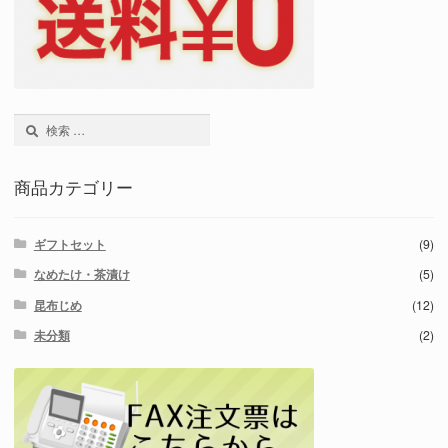
検
索:
商品カテゴリー
ギフトセット
(9)
なめたけ・茶漬け
(5)
昆布じめ
(12)
未分類
(2)